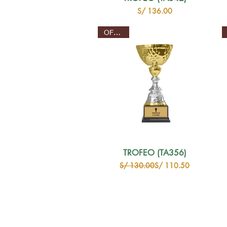
Precio
S/ 136.00
OFERTA
TROFEO (TA356)
Precio
Precio de oferta
S/ 130.00
S/ 110.50