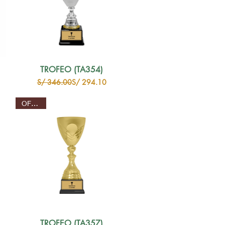
TROFEO (TA354)
Precio
Precio de oferta
S/ 346.00
S/ 294.10
OFERTA
TROFEO (TA357)