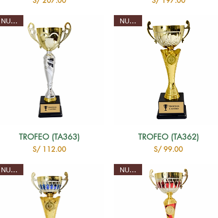
S/ 207.00
S/ 197.00
NUEVO
NUEVO
TROFEO (TA363)
TROFEO (TA362)
Precio
Precio
S/ 112.00
S/ 99.00
NUEVO
NUEVO