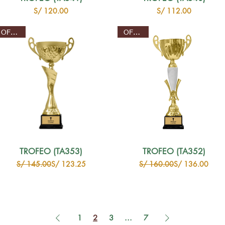
Precio
Precio
S/ 120.00
S/ 112.00
OFERTA
OFERTA
TROFEO (TA353)
TROFEO (TA352)
Precio
Precio de oferta
Precio
Precio de oferta
S/ 145.00
S/ 123.25
S/ 160.00
S/ 136.00
1
2
3
...
7