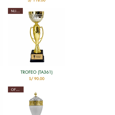
S/ 118.00
NUEVO
TROFEO (TA361)
Precio
S/ 90.00
OFERTA