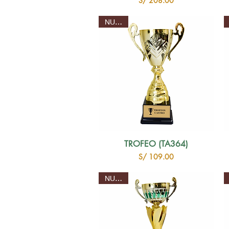
S/ 208.00
NUEVO
TROFEO (TA364)
Precio
S/ 109.00
NUEVO