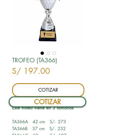
TROFEO (TA366)
Precio
S/ 197.00
COTIZAR
COTIZAR
Este trofeo viene en 3 tamaños
TA366A 42 cm S/. 273
TA366B 37 cm S/. 232