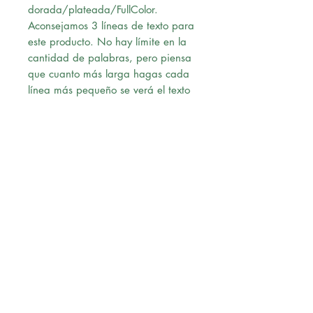
dorada/plateada/FullColor.
Aconsejamos 3 líneas de texto para
este producto. No hay límite en la
cantidad de palabras, pero piensa
que cuanto más larga hagas cada
línea más pequeño se verá el texto
en la placa.
Ten cuidado con la ortografía,
grabaremos lo que tu hayas escrito.
Una vez confirmado el pago,
nuestro diseñador le enviará un pre-
diseño a su correo para su revisión,
al momento de recibir la
aprobación vía correo, procederá
con la solicitud.
Envío:
Ofrecemos Delivery en Lima
Metropolitana.