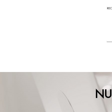
REC
NU