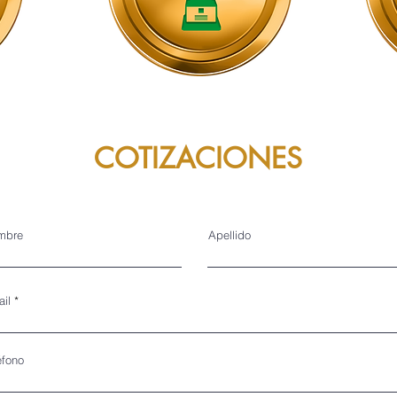
COTIZACIONES
mbre
Apellido
il
éfono