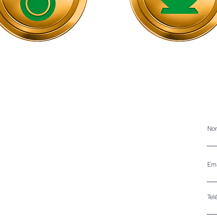
No
Ema
Tel