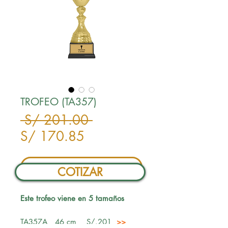
TROFEO (TA357)
Precio
 S/ 201.00 
Precio
S/ 170.85
de
oferta
COTIZAR
COTIZAR
Este trofeo viene en 5 tamaños
TA357A 46 cm S/.201
>>