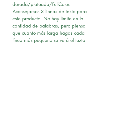
dorada/plateada/FullColor.
Aconsejamos 3 líneas de texto para
este producto. No hay límite en la
cantidad de palabras, pero piensa
que cuanto más larga hagas cada
línea más pequeño se verá el texto
en la placa.
Ten cuidado con la ortografía,
grabaremos lo que tu hayas escrito.
Una vez confirmado el pago,
nuestro diseñador le enviará un pre-
diseño a su correo para su revisión,
al momento de recibir la
aprobación vía correo, procederá
con la solicitud.
Envío:
Ofrecemos Delivery en Lima
Metropolitana.