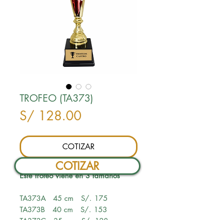
TROFEO (TA373)
Precio
S/ 128.00
COTIZAR
COTIZAR
Este trofeo viene en 3 tamaños
TA373A 45 cm S/. 175
TA373B 40 cm S/. 153