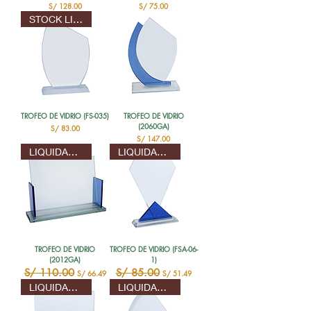
Precio
Precio
S/ 128.00
S/ 75.00
STOCK LIMITADO
TROFEO DE VIDRIO (FS-035)
TROFEO DE VIDRIO
(2060GA)
Precio
S/ 83.00
Precio
S/ 147.00
LIQUIDACION
LIQUIDACION
TROFEO DE VIDRIO
TROFEO DE VIDRIO (FSA-06-
(2012GA)
1)
Precio
S/ 110.00
Precio de oferta
Precio
S/ 85.00
Precio de oferta
S/ 66.49
S/ 51.49
LIQUIDACION
LIQUIDACION