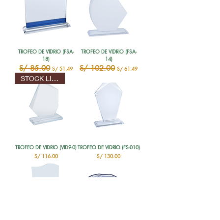
TROFEO DE VIDRIO (FSA-
TROFEO DE VIDRIO (FSA-
18)
14)
Precio
S/ 85.00
Precio de oferta
Precio
S/ 102.00
Precio de oferta
S/ 51.49
S/ 61.49
STOCK LIMITADO
TROFEO DE VIDRIO (VID9-0)
TROFEO DE VIDRIO (FS-010)
Precio
Precio
S/ 116.00
S/ 130.00