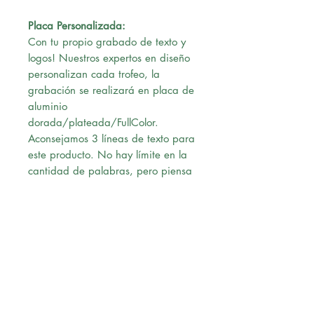
Placa Personalizada:
Con tu propio grabado de texto y
logos! Nuestros expertos en diseño
personalizan cada trofeo, la
grabación se realizará en placa de
aluminio
dorada/plateada/FullColor.
Aconsejamos 3 líneas de texto para
este producto. No hay límite en la
cantidad de palabras, pero piensa
que cuanto más larga hagas cada
línea más pequeño se verá el texto
en la placa.
Ten cuidado con la ortografía,
grabaremos lo que tu hayas escrito.
Una vez confirmado el pago,
nuestro diseñador le enviará un pre-
diseño a su correo para su revisión,