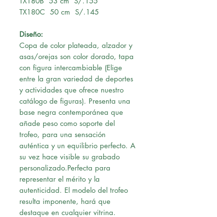
TX180B 53 cm S/.155
TX180C 50 cm S/.145
Diseño:
Copa de color plateada, alzador y
asas/orejas son color dorado, tapa
con figura intercambiable (Elige
entre la gran variedad de deportes
y actividades que ofrece nuestro
catálogo de figuras). Presenta una
base negra contemporánea que
añade peso como soporte del
trofeo, para una sensación
auténtica y un equilibrio perfecto. A
su vez hace visible su grabado
personalizado.Perfecta para
representar el mérito y la
autenticidad. El modelo del trofeo
resulta imponente, hará que
destaque en cualquier vitrina.