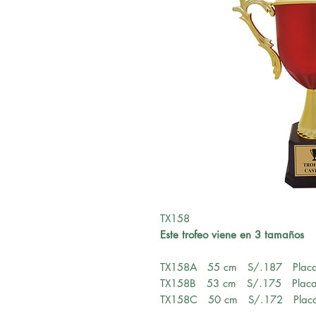
TX158
Este trofeo viene en 3 tamaños
TX158A 55 cm S/.187 Placa
TX158B 53 cm S/.175 Placa
TX158C 50 cm S/.172 Placa