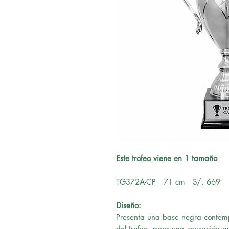
Este trofeo viene en 1 tamaño
TG372A-CP 71 cm S/. 669
Diseño:
Presenta una base negra conte
del trofeo, para una sensación au