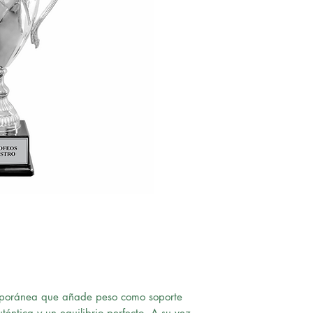
mporánea que añade peso como soporte
téntica y un equilibrio perfecto. A su vez