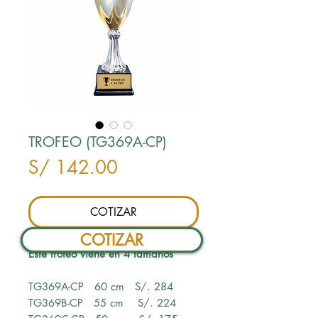
TROFEO (TG369A-CP)
Precio
S/ 142.00
COTIZAR
COTIZAR
Este trofeo viene en 4 tamaños
TG369A-CP 60 cm S/. 284
TG369B-CP 55 cm S/. 224