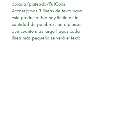
dorada/plateada/FullColor.
Aconsejamos 3 líneas de texto para
este producto. No hay límite en la
cantidad de palabras, pero piensa
que cuanto más larga hagas cada
línea más pequeño se verá el texto
en la placa.
Ten cuidado con la ortografía,
grabaremos lo que tu hayas escrito.
Una vez confirmado el pago,
nuestro diseñador le enviará un pre-
diseño a su correo para su revisión,
al momento de recibir la
aprobación vía correo, procederá
con la solicitud.
Envío:
Ofrecemos Delivery en Lima
Metropolitana.