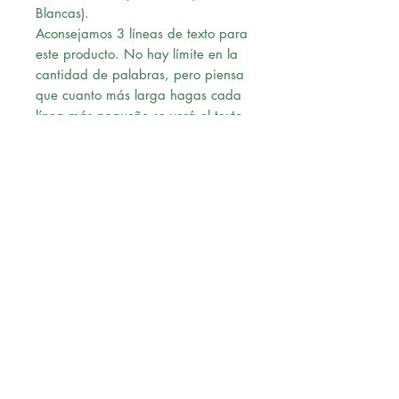
Blancas).
Aconsejamos 3 líneas de texto para
este producto. No hay límite en la
cantidad de palabras, pero piensa
que cuanto más larga hagas cada
línea más pequeño se verá el texto
en el trofeo.
Ten cuidado con la ortografía,
grabaremos lo que tu hayas escrito.
Una vez confirmado el pago,
nuestro diseñador le enviará un pre-
diseño a su correo para su revisión,
al momento de recibir la
aprobación vía correo, procederá
con la solicitud.
Envío:
Ofrecemos Delivery en Lima
Metropolitana.