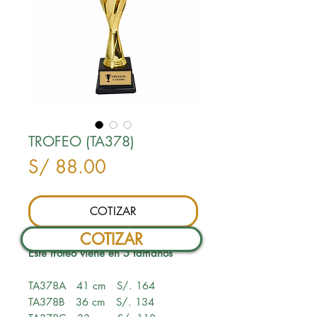
TROFEO (TA378)
Precio
S/ 88.00
COTIZAR
COTIZAR
Este trofeo viene en 5 tamaños
TA378A 41 cm S/. 164
TA378B 36 cm S/. 134