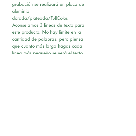
grabación se realizará en placa de
aluminio
dorada/plateada/FullColor.
Aconsejamos 3 líneas de texto para
este producto. No hay límite en la
cantidad de palabras, pero piensa
que cuanto más larga hagas cada
línea más pequeño se verá el texto
en la placa.
Ten cuidado con la ortografía,
grabaremos lo que tu hayas escrito.
Una vez confirmado el pago,
nuestro diseñador le enviará un pre-
diseño a su correo para su revisión,
al momento de recibir la
aprobación vía correo, procederá
con la solicitud.
Envío: