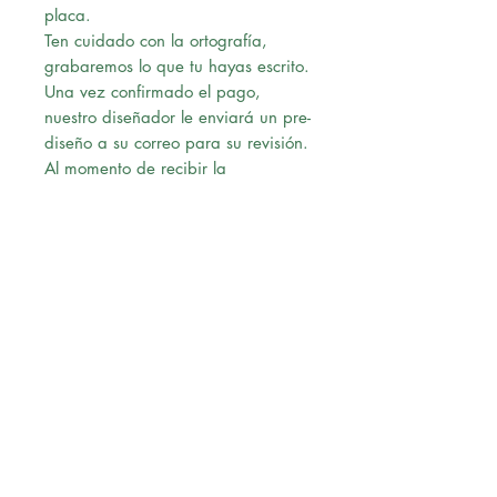
placa.
Ten cuidado con la ortografía,
grabaremos lo que tu hayas escrito.
Una vez confirmado el pago,
nuestro diseñador le enviará un pre-
diseño a su correo para su revisión.
Al momento de recibir la
aprobación vía correo, procederá
con la solicitud.
Envío:
Ofrecemos Delivery en Lima
Metropolitana.
Realizamos envios a Provincia
(Tienda-Agencia de transporte en
Lima).
El pago de la encomienda la
realiza el cliente directamente a la
agencia (Pago en destino).