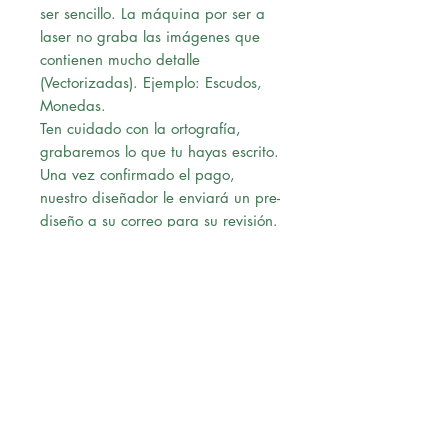
ser sencillo. La máquina por ser a
laser no graba las imágenes que
contienen mucho detalle
(Vectorizadas). Ejemplo: Escudos,
Monedas.
Ten cuidado con la ortografía,
grabaremos lo que tu hayas escrito.
Una vez confirmado el pago,
nuestro diseñador le enviará un pre-
diseño a su correo para su revisión.
Al momento de recibir la
aprobación vía correo, procederá
con la solicitud.
Envío:
Ofrecemos Delivery en Lima
Metropolitana.
Realizamos envios a Provincia
(Tienda-Agencia de transporte en