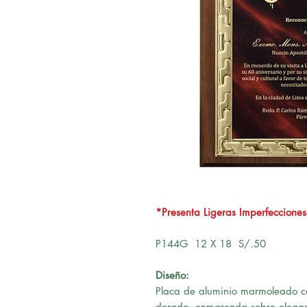
*Presenta Ligeras Imperfecciones
P144G 12 X 18 S/.50
Diseño:
Placa de aluminio marmoleado c
dorado, enmarcada sobre elegan