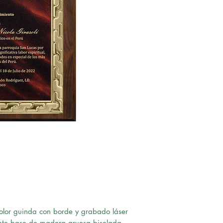
olor guinda con borde y grabado láser
te base de madera gruesa biselada,