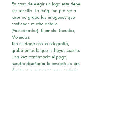
En caso de elegir un logo este debe
ser sencillo. La máquina por ser a
laser no graba las imágenes que
contienen mucho detalle
(Vectorizadas). Ejemplo: Escudos,
Monedas.
Ten cuidado con la ortografía,
grabaremos lo que tu hayas escrito.
Una vez confirmado el pago,
nuestro diseñador le enviará un pre-
diseño a su correo para su revisión.
Al momento de recibir la
aprobación vía correo, procederá
con la solicitud.
Envío:
Ofrecemos Delivery en Lima
Metropolitana.
Realizamos envios a Provincia