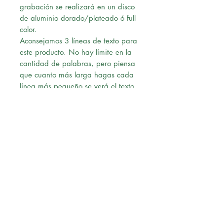
grabación se realizará en un disco
de aluminio dorado/plateado ó full
color.
Aconsejamos 3 líneas de texto para
este producto. No hay límite en la
cantidad de palabras, pero piensa
que cuanto más larga hagas cada
línea más pequeño se verá el texto
en la placa.
Ten cuidado con la ortografía,
grabaremos lo que tu hayas escrito.
Una vez confirmado el pago,
nuestro diseñador le enviará un pre-
diseño a su correo para su revisión,
al momento de recibir la
aprobación vía correo, procederá
con la solicitud.
Envío: