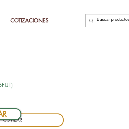
COTIZACIONES
6FUT)
cio
AR
COTIZAR