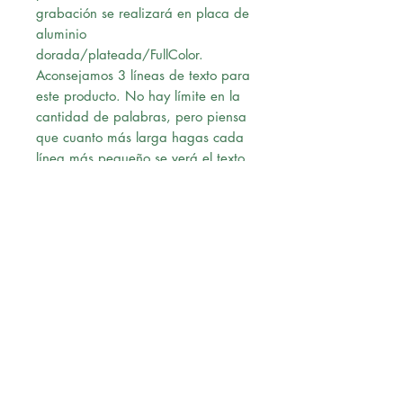
grabación se realizará en placa de
aluminio
dorada/plateada/FullColor.
Aconsejamos 3 líneas de texto para
este producto. No hay límite en la
cantidad de palabras, pero piensa
que cuanto más larga hagas cada
línea más pequeño se verá el texto
en la placa.
Ten cuidado con la ortografía,
grabaremos lo que tu hayas escrito.
Una vez confirmado el pago,
nuestro diseñador le enviará un pre-
diseño a su correo para su revisión,
al momento de recibir la
aprobación vía correo, procederá
con la solicitud.
Envío: