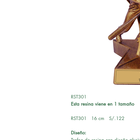
RST301
Esta resina viene en 1 tamaño
RST301 16 cm S/.122
Diseño:
Trofeo de resina con diseño alusi