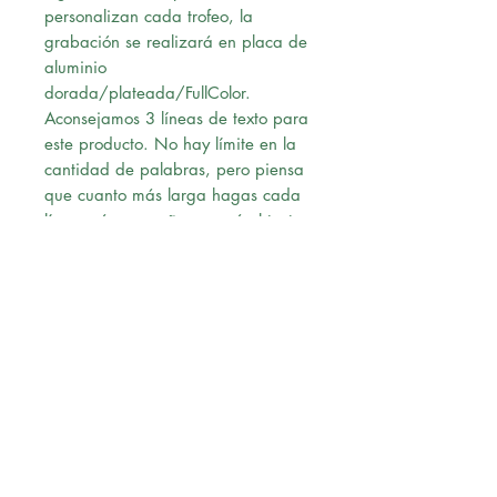
personalizan cada trofeo, la
grabación se realizará en placa de
aluminio
dorada/plateada/FullColor.
Aconsejamos 3 líneas de texto para
este producto. No hay límite en la
cantidad de palabras, pero piensa
que cuanto más larga hagas cada
línea más pequeño se verá el texto
en la placa.
Ten cuidado con la ortografía,
grabaremos lo que tu hayas escrito.
Una vez confirmado el pago,
nuestro diseñador le enviará un pre-
diseño a su correo para su revisión,
al momento de recibir la
aprobación vía correo, procederá
con la solicitud.