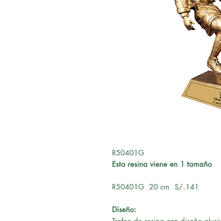
R50401G
Esta resina viene en 1 tamaño
R50401G 20 cm S/.141
Diseño:
Trofeo de resina con diseño alusi