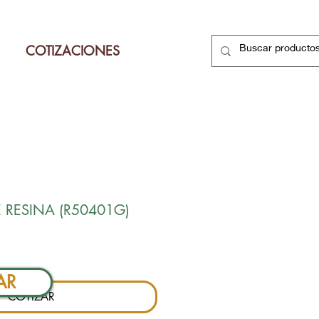
COTIZACIONES
 RESINA (R50401G)
Precio
AR
COTIZAR