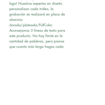
logo! Nuestros expertos en diseño
personalizan cada trofeo, la
grabación se realizará en placa de
aluminio
dorada/plateada/FullColor.
Aconsejamos 3 líneas de texto para
este producto. No hay límite en la
cantidad de palabras, pero piensa
que cuanto más larga hagas cada
línea más pequeño se verá el texto
en la placa.
Ten cuidado con la ortografía,
grabaremos lo que tu hayas escrito.
Una vez confirmado el pago,
nuestro diseñador le enviará un pre-
diseño a su correo para su revisión,
al momento de recibir la
aprobación vía correo, procederá
con la solicitud.